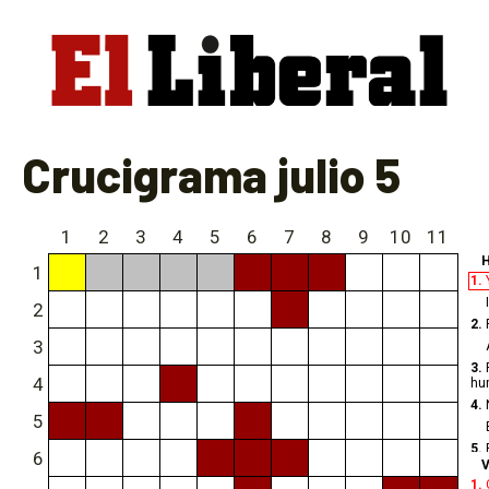
Crucigrama julio 5
1
2
3
4
5
6
7
8
9
10
11
H
1
1.
2
2.
3
3.
4
hu
4.
5
5.
6
V
1.