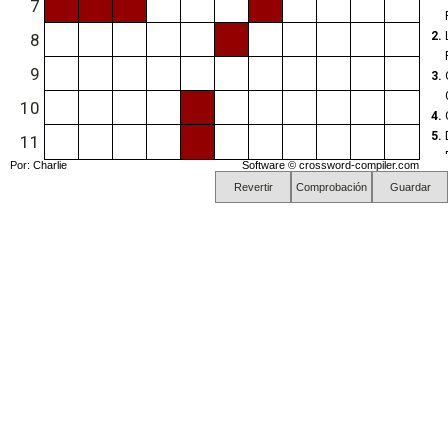
7
7.
2.
8
8.
9
3.
9.
10
10
4.
5.
11
11
Por: Charlie
Software ©
crossword-compiler.com
6.
Revertir
Comprobación
Guardar
7.
8.
9.
10
11