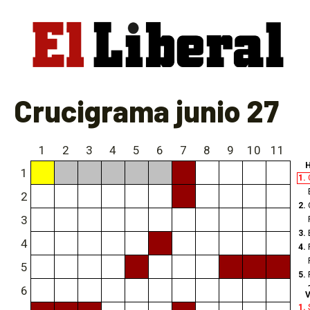
Crucigrama junio 27
1
2
3
4
5
6
7
8
9
10
11
H
1
1.
2
2.
3
3.
4
4.
5
5.
6
V
6.
1.