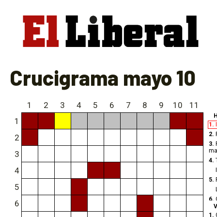
Crucigrama mayo 10
1
2
3
4
5
6
7
8
9
10
11
H
1
1.
2.
2
3.
ma
3
4.
4
5.
5
6.
6
la
V
1.