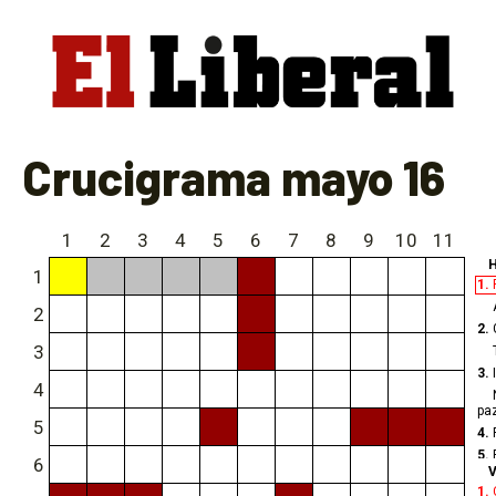
Crucigrama mayo 16
1
2
3
4
5
6
7
8
9
10
11
H
1
1.
2
2.
3
3.
4
pa
5
4.
5.
6
V
1.