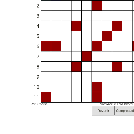
2
3
4
5
6
7
8
9
10
11
Por: Charlie
Software ©
crossword-
Revertir
Comprobaci