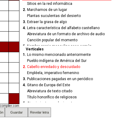
Sitios en la red informática
2.
Marcharnos de un lugar
Plantas suculentas del desierto
3.
Extraer la grasa de algo
4.
Letra característica del alfabeto castellano
Abreviatura de un formato de archivo de audio
Canción popular del momento
5.
Nombre propio masculino poco común
Verticales
Superficie sin irregularidades
1.
Lo mismo mencionado anteriormente
6.
Abreviatura de compañía comercial
Pueblo indígena de América del Sur
Término o conclusión de algo
2.
Cabello enredado y descuidado
7.
Mensaje breve en red social
Empléela, imperativo femenino
Antigua moneda griega
3.
Publicaciones pagadas en un periódico
8.
Empleó algo en el pasado
4.
Gitano de Europa del Este
Perdí el equilibrio en el pasado
Abreviatura de texto citado
Pronombre femenino en inglés
Título honorífico de religiosos
9.
Mujer aficionada a las peleas
5.
Atrevimiento o audacia extrema
compiler.com
10.
Parte final del intestino delgado
Comida principal de la noche
ón
Guardar
Revelar letra
Monedas entregadas en ceremonia nupcial
6.
Embarcación antigua de vela
11.
Enfermedad respiratoria crónica
Otorgan o entregan algo
Mujeres acusadas de un delito
7.
Unidad de potencia eléctrica
Frotar o rozar con fuerza