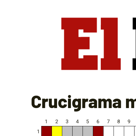
Crucigrama m
1
2
3
4
5
6
7
8
9
1