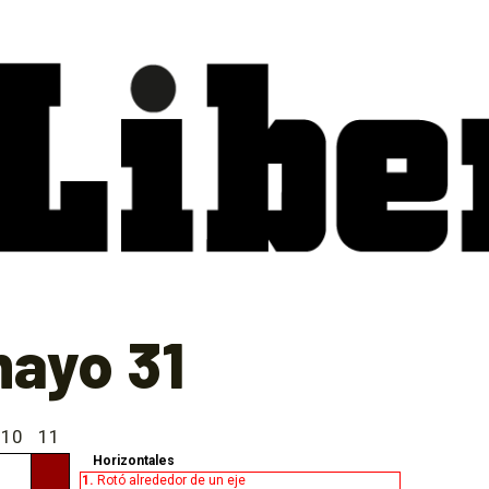
ayo 31
10
11
Horizontales
1.
Rotó alrededor de un eje